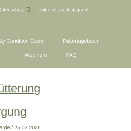
Datenschutz
Folge mir auf Instagram!
dy Condition Score
Futtertagebuch
Webinare
FAQ
ütterung
rgung
erde / 25.02.2026