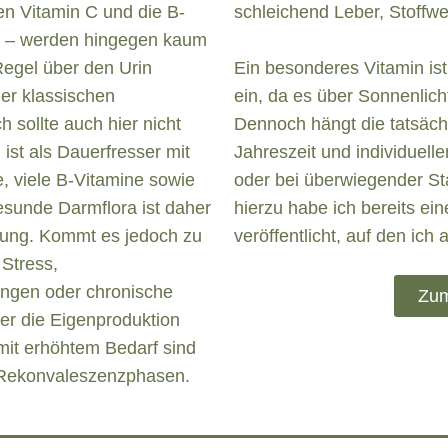
en Vitamin C und die B-
schleichend Leber, Stoffwe
in – werden hingegen kaum
Regel über den Urin
Ein besonderes Vitamin is
ner klassischen
ein, da es über Sonnenlich
 sollte auch hier nicht
Dennoch hängt die tatsäch
ist als Dauerfresser mit
Jahreszeit und individuell
e, viele B-Vitamine sowie
oder bei überwiegender Sta
gesunde Darmflora ist daher
hierzu habe ich bereits ei
rgung. Kommt es jedoch zu
veröffentlicht, auf den ich
 Stress,
ungen oder chronische
Zum
er die Eigenproduktion
mit erhöhtem Bedarf sind
r Rekonvaleszenzphasen.