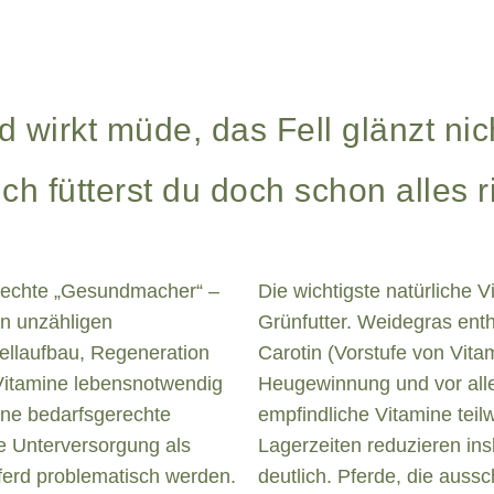
 wirkt müde, das Fell glänzt nich
ich fütterst du doch schon alles r
ls echte „Gesundmacher“ –
Die wichtigste natürliche Vi
an unzähligen
Grünfutter. Weidegras ent
Zellaufbau, Regeneration
Carotin (Vorstufe von Vita
Vitamine lebensnotwendig
Heugewinnung und vor all
. Eine bedarfsgerechte
empfindliche Vitamine teilw
e Unterversorgung als
Lagerzeiten reduzieren in
ferd problematisch werden.
deutlich. Pferde, die auss