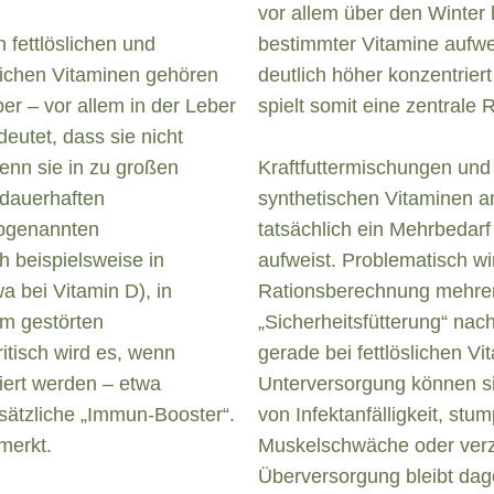
vor allem über den Winter
 fettlöslichen und
bestimmter Vitamine aufwei
slichen Vitaminen gehören
deutlich höher konzentriert
er – vor allem in der Leber
spielt somit eine zentrale 
eutet, dass sie nicht
nn sie in zu großen
Kraftfuttermischungen und 
dauerhaften
synthetischen Vitaminen an
sogenannten
tatsächlich ein Mehrbedarf
 beispielsweise in
aufweist. Problematisch w
 bei Vitamin D), in
Rationsberechnung mehrer
em gestörten
„Sicherheitsfütterung“ nac
itisch wird es, wenn
gerade bei fettlöslichen V
niert werden – etwa
Unterversorgung können si
usätzliche „Immun-Booster“.
von Infektanfälligkeit, stu
merkt.
Muskelschwäche oder verz
Überversorgung bleibt dag