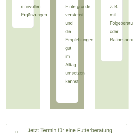
sinnvollen
Hintergründe
z. B.
Ergänzungen.
verstehst
mit
und
Folgeberat
die
oder
Empfehlungen
Rationsanp
gut
im
Alltag
umsetzen
kannst.
Jetzt Termin für eine Futterberatung