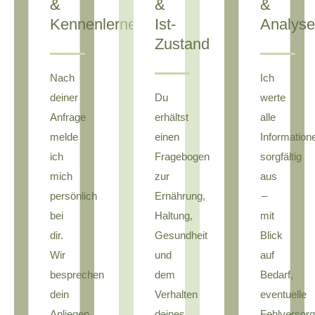
&
&
&
Kennenlernen
Ist-
Analyse
Zustand
Nach
Ich
deiner
Du
werte
Anfrage
erhältst
alle
melde
einen
Information
ich
Fragebogen
sorgfältig
mich
zur
aus
persönlich
Ernährung,
–
bei
Haltung,
mit
dir.
Gesundheit
Blick
Wir
und
auf
besprechen
dem
Bedarf,
dein
Verhalten
eventuelle
Anliegen,
deines
Fehlversor